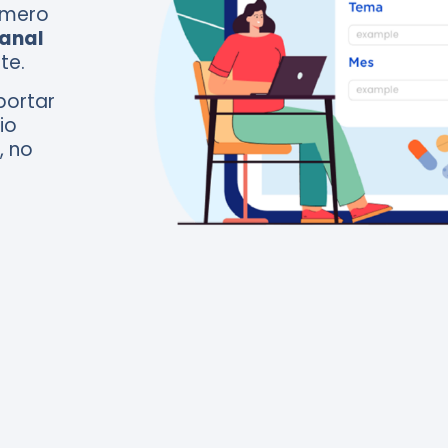
úmero
Canal
te.
portar
io
, no