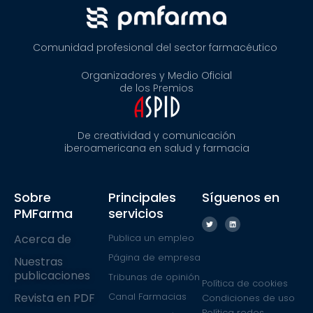
Comunidad profesional del sector farmacéutico
Organizadores y Medio Oficial
de los Premios
De creatividad y comunicación
iberoamericana en salud y farmacia
Sobre
Principales
Síguenos en
PMFarma
servicios
Acerca de
Publica un empleo
Página de empresa
Nuestras
publicaciones
Tribunas de opinión
Política de cookies
Revista en PDF
Canal Farmacias
Condiciones de uso
Política redes